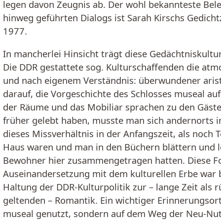
legen davon Zeugnis ab. Der wohl bekannteste Bele
hinweg geführten Dialogs ist Sarah Kirschs Gedich
1977.
In mancherlei Hinsicht trägt diese Gedächtniskultu
Die DDR gestattete sog. Kulturschaffenden die at
und nach eigenem Verständnis: überwundener aristo
darauf, die Vorgeschichte des Schlosses museal auf
der Räume und das Mobiliar sprachen zu den Gästen
früher gelebt haben, musste man sich andernorts 
dieses Missverhältnis in der Anfangszeit, als noch 
Haus waren und man in den Büchern blättern und l
Bewohner hier zusammengetragen hatten. Diese For
Auseinandersetzung mit dem kulturellen Erbe war 
Haltung der DDR-Kulturpolitik zur – lange Zeit als
geltenden – Romantik. Ein wichtiger Erinnerungsor
museal genutzt, sondern auf dem Weg der Neu-Nutz