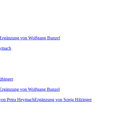
Ergänzung von Wolfgang Bunzel
eymach
übinger
Ergänzung von Wolfgang Bunzel
von Petra Heymach
Ergänzung von Sonja Hilzinger