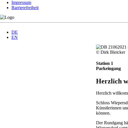
Impressum
Barrierefreiheit
DE
EN
© Dirk Bleicker
Station 1
Parkeingang
Herzlich 
Herzlich willko
Schloss Wiepersd
Künstlerinnen und
können.
Der Rundgang häl
Wiepersdorf samt