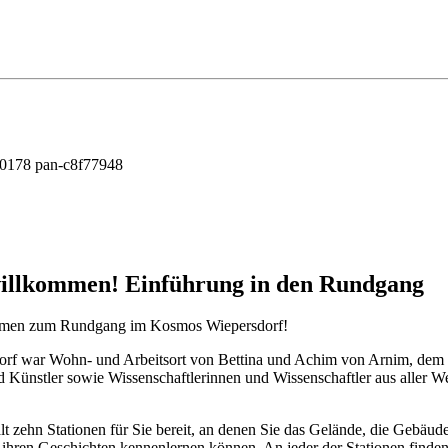
willkommen! Einführung in den Rundgang
mmen zum Rundgang im Kosmos Wiepersdorf!
orf war Wohn- und Arbeitsort von Bettina und Achim von Arnim, dem 
 Künstler sowie Wissenschaftlerinnen und Wissenschaftler aus aller We
t zehn Stationen für Sie bereit, an denen Sie das Gelände, die Gebä
 ihren Geschichten kennenlernen können. An jeder der Stationen finde