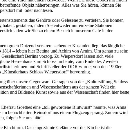
 betreffende Objekt näherbringen. Alles was Sie hören, können Sie
persdorf mit- oder nachlesen.
pertenstatements das Gehörte oder Gelesene zu vertiefen. Sie können
g haben, gestalten, indem Sie entweder nur einzelne Stationen
zlich laden wir Sie zu einem Besuch in unserem Café in der
em guten Dutzend verstreut stehender Kastanien liegt das längliche
 1814 – lebten hier Bettina und Achim von Arnim. Um genau zu sein:
Gesellschaft Berlins vorzog. Zu Wiepersdorf lassen sich viele
ngliche Herrenhaus zum Schloss umbaute; vom Ende des Zweiten
hriftstellerinnen und Schriftsteller der DDR wurde; von den 1990er
 „Künstlerhaus Schloss Wiepersdorf“ hervorging.
igung über unsere Gegenwart. Getragen von der „Kulturstiftung Schloss
enschaftlerinnen und Wissenschaftlern aus der ganzen Welt ein
tion und Bildende Kunst sowie aus der Wissenschaft finden hier beste
 Ehefrau Goethes eine „toll gewordene Blutwurst“ nannte, was Anna
ppe im benachbarten Reinsdorf aus einem Flugzeug sprang. Zudem wird
, folgen Sie uns bitte!
e Kirchturm. Das eingezäunte Gelände vor der Kirche ist die