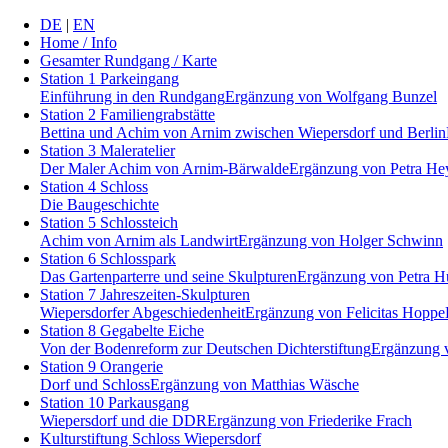
Navigation
DE
|
EN
überspringen
Home / Info
Gesamter Rundgang / Karte
Station 1
Parkeingang
Einführung in den Rundgang
Ergänzung von Wolfgang Bunzel
Station 2
Familiengrabstätte
Bettina und Achim von Arnim zwischen Wiepersdorf und Berlin
Station 3
Maleratelier
Der Maler Achim von Arnim-Bärwalde
Ergänzung von Petra H
Station 4
Schloss
Die Baugeschichte
Station 5
Schlossteich
Achim von Arnim als Landwirt
Ergänzung von Holger Schwinn
Station 6
Schlosspark
Das Gartenparterre und seine Skulpturen
Ergänzung von Petra H
Station 7
Jahreszeiten-Skulpturen
Wiepersdorfer Abgeschiedenheit
Ergänzung von Felicitas Hoppe
Station 8
Gegabelte Eiche
Von der Bodenreform zur Deutschen Dichterstiftung
Ergänzung 
Station 9
Orangerie
Dorf und Schloss
Ergänzung von Matthias Wäsche
Station 10
Parkausgang
Wiepersdorf und die DDR
Ergänzung von Friederike Frach
Kulturstiftung Schloss Wiepersdorf