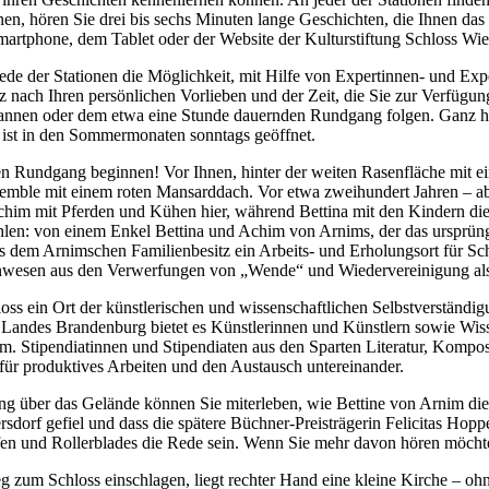
n, hören Sie drei bis sechs Minuten lange Geschichten, die Ihnen das
artphone, dem Tablet oder der Website der Kulturstiftung Schloss Wie
 jede der Stationen die Möglichkeit, mit Hilfe von Expertinnen- und Ex
 nach Ihren persönlichen Vorlieben und der Zeit, die Sie zur Verfügun
annen oder dem etwa eine Stunde dauernden Rundgang folgen. Ganz her
 ist in den Sommermonaten sonntags geöffnet.
n Rundgang beginnen! Vor Ihnen, hinter der weiten Rasenfläche mit ein
emble mit einem roten Mansarddach. Vor etwa zweihundert Jahren – ab
chim mit Pferden und Kühen hier, während Bettina mit den Kindern die 
hlen: von einem Enkel Bettina und Achim von Arnims, der das ursprü
us dem Arnimschen Familienbesitz ein Arbeits- und Erholungsort für Sc
Anwesen aus den Verwerfungen von „Wende“ und Wiedervereinigung als
loss ein Ort der künstlerischen und wissenschaftlichen Selbstverständ
 Landes Brandenburg bietet es Künstlerinnen und Künstlern sowie Wiss
 Stipendiatinnen und Stipendiaten aus den Sparten Literatur, Komposi
für produktives Arbeiten und den Austausch untereinander.
 über das Gelände können Sie miterleben, wie Bettine von Arnim die
sdorf gefiel und dass die spätere Büchner-Preisträgerin Felicitas Ho
en und Rollerblades die Rede sein. Wenn Sie mehr davon hören möchten
zum Schloss einschlagen, liegt rechter Hand eine kleine Kirche – ohn