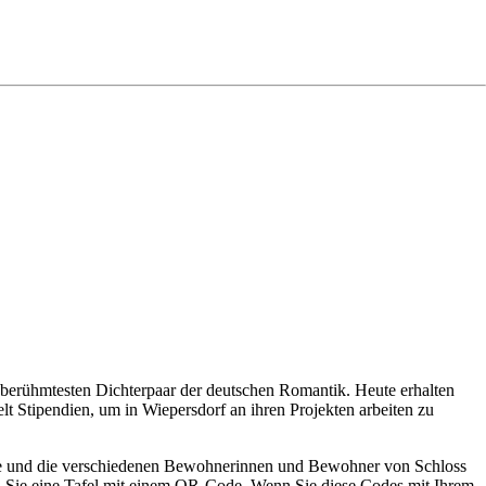
berühmtesten Dichterpaar der deutschen Romantik. Heute erhalten
lt Stipendien, um in Wiepersdorf an ihren Projekten arbeiten zu
ude und die verschiedenen Bewohnerinnen und Bewohner von Schloss
n Sie eine Tafel mit einem QR-Code. Wenn Sie diese Codes mit Ihrem