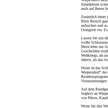
Smartphone scanne
auch auf Ihrem Sm
Zusätzlich bietet
Ihren Besuch ganz
aufsuchen und sc
Orangerie ein. Es
Lassen Sie uns de
weiße Schlossens
Meist lebte nur A
Geschichten erzä
Weltkriegs, als a
Jahren, als das 
Heute ist das Sch
Wiepersdorf“ des
Residenzprogramm.
Voraussetzungen 
Auf dem Rundgang
Seghers an Wieper
von Pilzen, Karpf
Wenn Sie den Weg 